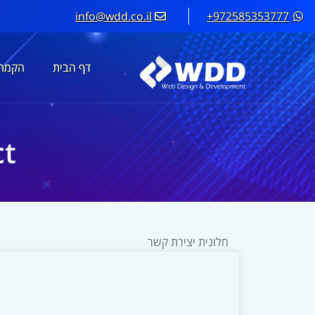
info@wdd.co.il
+972585353777
דף הבית
הקמת 
duct
תחילת
התוכן
חלונית יצירת קשר