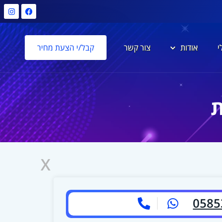
י
אודות
צור קשר
קבל/י הצעת מחיר
X
0585