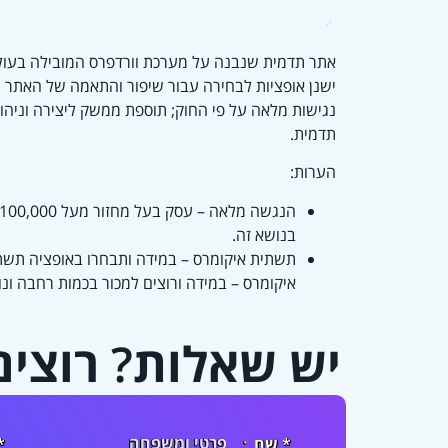
אתר תדמית שנבנה על מערכת וורדפרס המובילה בעולם ע
ישנן אופציות לבחירה עבור שיפור והתאמה של האתר ע"
נגישות מלאה על פי החוק; תוספת ממשק ליצירה וניהו
תדמית.
הערות:
הנגשה מלאה – עסק בעל מחזור מעל 100,000 ש"ח בשנה מחויב ע"פ החוק בהנגשת אתר מלאה ברמת AA ולפי התקן הישראלי, ראה מדור
בנושא זה.
תשתית איקומרס – במידה ותבחרו באופציה תשתית
איקומרס – במידה ורוצים למכור בכמות רחבה ונו
יש שאלות? רוצים
שם